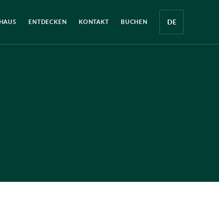
Sluiten
 HAUS
ENTDECKEN
KONTAKT
BUCHEN
TAAL
WIJZIGEN
(MOMENTEEL:
DEUTSCH)