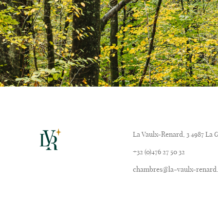
La Vaulx-Renard, 3 4987 La G
+32 (0)476 27 50 32
chambres@la-vaulx-renard