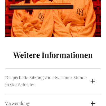
Weitere Informationen
Die perfekte Sitzung von etwa einer Stunde
in vier Schritten
1. Vorheizen oder nicht? a. Entweder Sie genießen es,
wenn die Wärme langsam zunimmt b. Oder Sie
Verwendung
bevorzugen es, die Temperatur schon beim Betreten zu