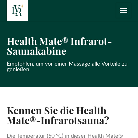
Hoofdnavigatie
Keer
terug
naar
de
startpagina
Health Mate® Infrarot-
Saunakabine
Empfohlen, um vor einer Massage alle Vorteile zu
genießen
Kennen Sie die Health
Mate®-Infrarotsauna?
Die Temperatur (50 °C) in dieser Health Mate®-