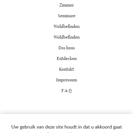
Zimmer
Seminare
Wohlbefinden
Wohlbefinden
Das haus
Entdecken
Kontakt
Impressum
F.A.Q
La Vaulx-Renard, 3 4987 La Gleize
Uw gebruik van deze site houdt in dat u akkoord gaat
+32 (0)476 27 50 32